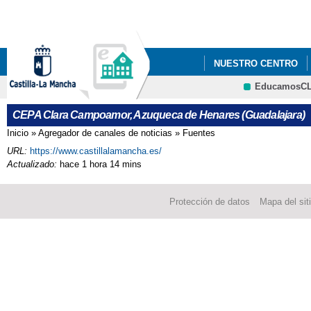
Pa
co
pri
NUESTRO CENTRO
EducamosC
A.C.A.D.A.
ENLAC
CRFP
CEPA Clara Campoamor, Azuqueca de Henares (Guadalajara)
Inicio
»
Agregador de canales de noticias
»
Fuentes
Se encuentra usted aquí
URL:
https://www.castillalamancha.es/
Actualizado:
hace 1 hora 14 mins
Protección de datos
Mapa del sit