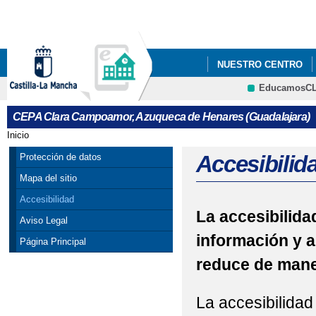
Pa
co
pri
NUESTRO CENTRO
EducamosC
A.C.A.D.A.
ENLAC
CRFP
CEPA Clara Campoamor, Azuqueca de Henares (Guadalajara)
Inicio
Se encuentra usted aquí
Accesibilid
Protección de datos
Mapa del sitio
Accesibilidad
La accesibilidad
Aviso Legal
información y a
Página Principal
reduce de maner
La accesibilidad 